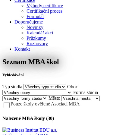
Certifikace
Výhody certifikace
Certifikační proces
Formulář
Doporučujeme
Novinky
Kalendář akcí
Průzkumy
Rozhovory
Kontakt
Seznam MBA škol
Vyhledávání
Typ studia
Obor
Forma studia
Město
Pouze školy ověřené Asociací MBA
Nalezené MBA školy
(30)