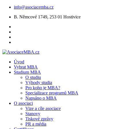
info@asociacemba.cz
B. Němcové 1749, 253 01 Hostivice
Úvod
Vybrat MBA
Studium MBA
O studiu
Výhody studia
Pro koho je MBA?
Specializace programů MBA
Napsáno o MBA
O asociaci
Vize a cíle asociace
Stanovy
Tiskové zprávy
PR a média