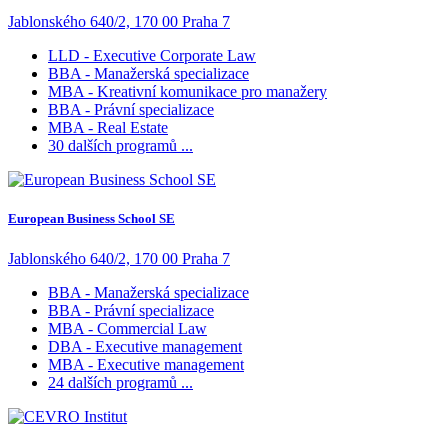
Jablonského 640/2, 170 00 Praha 7
LLD - Executive Corporate Law
BBA - Manažerská specializace
MBA - Kreativní komunikace pro manažery
BBA - Právní specializace
MBA - Real Estate
30 dalších programů ...
European Business School SE
Jablonského 640/2, 170 00 Praha 7
BBA - Manažerská specializace
BBA - Právní specializace
MBA - Commercial Law
DBA - Executive management
MBA - Executive management
24 dalších programů ...